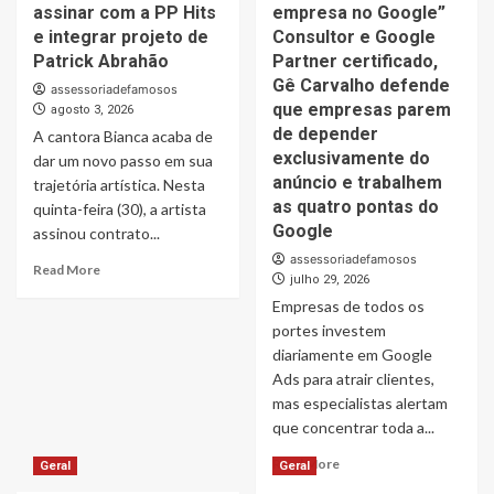
em
São
assinar com a PP Hits
empresa no Google”
leilões
Paulo
e integrar projeto de
Consultor e Google
de
2026,
Patrick Abrahão
Partner certificado,
veículos
ferreirense
Gê Carvalho defende
na
assessoriadefamosos
Jefferson
Bahia
que empresas parem
agosto 3, 2026
Santos
motivam
de depender
A cantora Bianca acaba de
disputa
pedido
exclusivamente do
o
dar um novo passo em sua
de
título
anúncio e trabalhem
trajetória artística. Nesta
investigação
de
as quatro pontas do
quinta-feira (30), a artista
Mister
Google
assinou contrato...
Rodeio
assessoriadefamosos
Brasil
Read
Read More
julho 29, 2026
2026
more
Empresas de todos os
about
Bianca
portes investem
inicia
diariamente em Google
uma
Ads para atrair clientes,
nova
mas especialistas alertam
fase
que concentrar toda a...
da
carreira
Read
Read More
Geral
Geral
ao
more