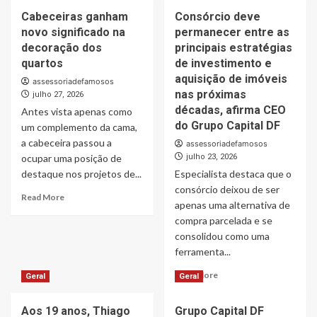
assinar
about
Cabeceiras ganham
com
Consórcio deve
“Só
a
novo significado na
permanecer entre as
anúncio
PP
não
decoração dos
principais estratégias
Hits
sustenta
quartos
de investimento e
e
uma
aquisição de imóveis
assessoriadefamosos
integrar
empresa
nas próximas
julho 27, 2026
projeto
no
décadas, afirma CEO
de
Antes vista apenas como
Google”
Patrick
do Grupo Capital DF
um complemento da cama,
Consultor
Abrahão
e
a cabeceira passou a
assessoriadefamosos
Google
ocupar uma posição de
julho 23, 2026
Partner
destaque nos projetos de...
Especialista destaca que o
certificado,
consórcio deixou de ser
Gê
Read
Read More
apenas uma alternativa de
Carvalho
more
compra parcelada e se
defende
about
que
Cabeceiras
consolidou como uma
empresas
ganham
ferramenta...
parem
novo
Read
de
Read More
significado
Geral
Geral
more
depender
na
about
exclusivamente
decoração
Aos 19 anos, Thiago
Grupo Capital DF
Consórcio
do
dos