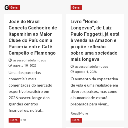
Geral
Geral
Geral
José do Brasil
Livro “Homo
Conecta Cachoeiro de
Longevus”, de Luiz
Itapemirim ao Maior
Paulo Foggetti, já está
Clube do País com a
à venda na Amazon e
Parceria entre Café
propõe reflexão
Campeão e Flamengo
sobre uma sociedade
mais longeva
assessoriadefamosos
agosto 10, 2026
assessoriadefamosos
Uma das parcerias
agosto 4, 2026
comerciais mais
O aumento da expectativa
comentadas do mercado
de vida é uma realidade em
esportivo brasileiro em
diversos países, mas como
2026 nasceu longe dos
a humanidade estará
grandes centros
preparada para viver...
financeiros, no Sul...
Read
Read More
more
Read
Read More
Geral
Geral
about
more