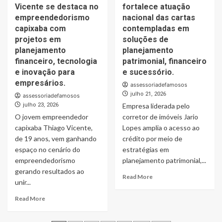
Vicente se destaca no
fortalece atuação
deve
anúncio
quartos
permanecer
empreendedorismo
nacional das cartas
e
entre
trabalhem
capixaba com
contempladas em
as
as
projetos em
soluções de
principais
quatro
planejamento
planejamento
estratégias
pontas
financeiro, tecnologia
patrimonial, financeiro
de
do
e inovação para
e sucessório.
investimento
Google
empresários.
e
assessoriadefamosos
aquisição
julho 21, 2026
assessoriadefamosos
de
julho 23, 2026
Empresa liderada pelo
imóveis
O jovem empreendedor
corretor de imóveis Jario
nas
capixaba Thiago Vicente,
Lopes amplia o acesso ao
próximas
de 19 anos, vem ganhando
crédito por meio de
décadas,
afirma
espaço no cenário do
estratégias em
CEO
empreendedorismo
planejamento patrimonial,...
do
gerando resultados ao
Read
Grupo
Read More
unir...
more
Capital
about
DF
Read
Read More
Grupo
more
Capital
about