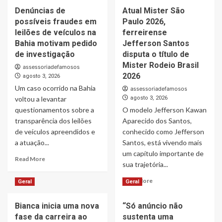
Livro
about
Denúncias de
Atual Mister São
“Homo
José
Longevus”,
possíveis fraudes em
Paulo 2026,
do
de
Brasil
leilões de veículos na
ferreirense
Luiz
Conecta
Bahia motivam pedido
Jefferson Santos
Paulo
Cachoeiro
de investigação
disputa o título de
Foggetti,
de
Mister Rodeio Brasil
assessoriadefamosos
já
Itapemirim
2026
agosto 3, 2026
está
ao
à
Um caso ocorrido na Bahia
Maior
assessoriadefamosos
venda
Clube
voltou a levantar
agosto 3, 2026
na
do
questionamentos sobre a
O modelo Jefferson Kawan
Amazon
País
transparência dos leilões
Aparecido dos Santos,
e
com
de veículos apreendidos e
conhecido como Jefferson
propõe
a
a atuação...
Santos, está vivendo mais
reflexão
Parceria
sobre
um capítulo importante de
entre
Read
Read More
uma
Café
sua trajetória...
more
sociedade
Campeão
about
Read
mais
Read More
e
Geral
Geral
Denúncias
more
longeva
Flamengo
de
about
possíveis
Bianca inicia uma nova
“Só anúncio não
Atual
fraudes
fase da carreira ao
sustenta uma
Mister