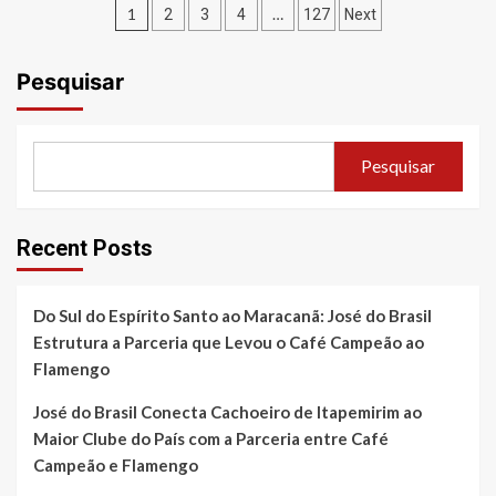
DF
Paginação
Aos
1
…
2
3
4
127
Next
fortalece
19
de
atuação
anos,
nacional
Thiago
Pesquisar
posts
das
Vicente
cartas
se
contempladas
destaca
em
no
Pesquisar
soluções
empreendedorismo
de
capixaba
planejamento
com
patrimonial,
projetos
Recent Posts
financeiro
em
e
planejamento
sucessório.
financeiro,
Do Sul do Espírito Santo ao Maracanã: José do Brasil
tecnologia
Estrutura a Parceria que Levou o Café Campeão ao
e
inovação
Flamengo
para
empresários.
José do Brasil Conecta Cachoeiro de Itapemirim ao
Maior Clube do País com a Parceria entre Café
Campeão e Flamengo