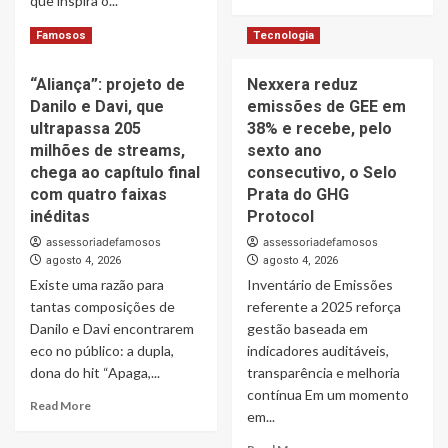
que inspira o...
reflexão
more
sobre
about
Read
Read More
Famosos
Tecnologia
uma
School
more
sociedade
of
about
mais
Rock
“Aliança”: projeto de
Nexxera reduz
Luiz
longeva
celebra
Danilo e Davi, que
emissões de GEE em
Paulo
o
Foggetti
ultrapassa 205
38% e recebe, pelo
Dia
lança
milhões de streams,
sexto ano
dos
o
chega ao capítulo final
consecutivo, o Selo
Pais
livro
com quatro faixas
Prata do GHG
com
“Homo
inéditas
Protocol
experiência
Longevus”
musical
e
assessoriadefamosos
assessoriadefamosos
gratuita
propõe
agosto 4, 2026
agosto 4, 2026
no
um
Existe uma razão para
Inventário de Emissões
K-
debate
tantas composições de
referente a 2025 reforça
Platz
sobre
Danilo e Davi encontrarem
gestão baseada em
os
eco no público: a dupla,
indicadores auditáveis,
desafios
dona do hit “Apaga,...
transparência e melhoria
de
uma
contínua Em um momento
Read
Read More
sociedade
em...
more
cada
about
Read