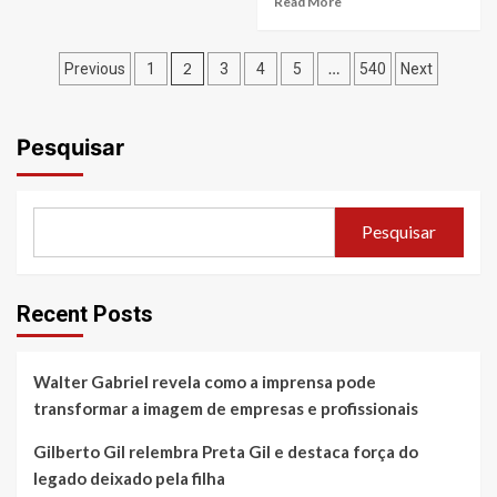
vez
Read More
“Aliança”:
more
mais
projeto
about
longeva
de
Paginação
Nexxera
2
…
Previous
1
3
4
5
540
Next
Danilo
reduz
de
e
emissões
Davi,
de
posts
que
Pesquisar
GEE
ultrapassa
em
205
38%
milhões
e
de streams,
Pesquisar
recebe,
chega
pelo
ao
sexto
capítulo
ano
final
Recent Posts
consecutivo,
com
o
quatro
Selo
faixas
Prata
Walter Gabriel revela como a imprensa pode
inéditas
do
transformar a imagem de empresas e profissionais
GHG
Protocol
Gilberto Gil relembra Preta Gil e destaca força do
legado deixado pela filha