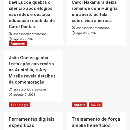
desabafa sobre músicas da novela e diz
Davi Lucca quebra o
Carol Nakamura deixa
nunca ter recebido royalties
6
silêncio após elogios
romance com Hungria
nas redes e destaca
em aberto ao falar
educação recebida de
sobre vida amorosa
Famosos
Carol Dantas
Leonardo compra 60 porcos e brinca com
assessoriadefamosos
dificuldade para fazer PIX: “Vou pedir
agosto 7, 2026
assessoriadefamosos
ajuda”
agosto 7, 2026
7
Famosos
Famosos
João Gomes ganha
Walter Gabriel revela como a imprensa
festa após aniversário
pode transformar a imagem de empresas e
na Austrália, e Ary
profissionais
1
Mirelle revela detalhes
da comemoração
Famosos
assessoriadefamosos
Gilberto Gil relembra Preta Gil e destaca
agosto 7, 2026
força do legado deixado pela filha
2
Tecnologia
Esporte
Saúde
Ferramentas digitais
Famosos
Treinamento de força
Davi Lucca quebra o silêncio após elogios
específicas
amplia benefícios
nas redes e destaca educação recebida de