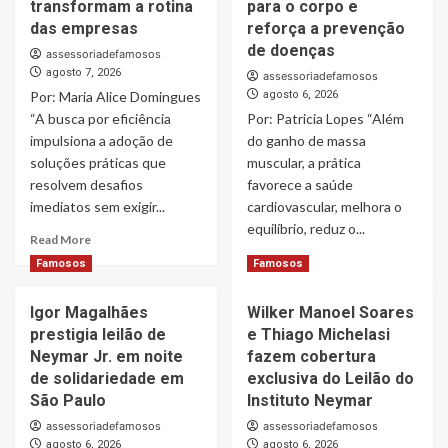
transformam a rotina
para o corpo e
Carol Dantas
3
das empresas
reforça a prevenção
de doenças
assessoriadefamosos
Famosos
agosto 7, 2026
assessoriadefamosos
Carol Nakamura deixa romance com
Por: Maria Alice Domingues
agosto 6, 2026
Hungria em aberto ao falar sobre vida
“A busca por eficiência
Por: Patricia Lopes “Além
amorosa
4
impulsiona a adoção de
do ganho de massa
soluções práticas que
muscular, a prática
Famosos
resolvem desafios
favorece a saúde
João Gomes ganha festa após aniversário
imediatos sem exigir...
cardiovascular, melhora o
na Austrália, e Ary Mirelle revela detalhes
equilíbrio, reduz o...
Read
da comemoração
Read More
5
more
Read
Read More
Famosos
Famosos
about
more
Ferramentas
Famosos
about
Igor Magalhães
Wilker Manoel Soares
Stefany, ex-atriz mirim de “Carrossel”,
digitais
Treinamento
desabafa sobre músicas da novela e diz
específicas
prestigia leilão de
e Thiago Michelasi
de
nunca ter recebido royalties
transformam
força
Neymar Jr. em noite
fazem cobertura
6
a
amplia
de solidariedade em
exclusiva do Leilão do
rotina
benefícios
São Paulo
Instituto Neymar
Famosos
das
para
Leonardo compra 60 porcos e brinca com
assessoriadefamosos
empresas
assessoriadefamosos
o
dificuldade para fazer PIX: “Vou pedir
agosto 6, 2026
agosto 6, 2026