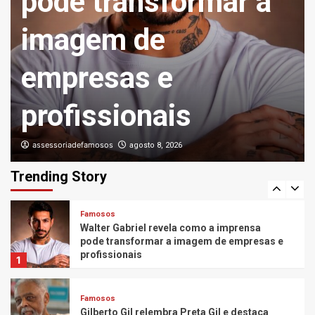
pode transformar a
na Austrália, e Ary Mirelle revela detalhes
da comemoração
5
imagem de
Famosos
empresas e
Stefany, ex-atriz mirim de “Carrossel”,
desabafa sobre músicas da novela e diz
nunca ter recebido royalties
6
profissionais
Famosos
assessoriadefamosos
agosto 8, 2026
Leonardo compra 60 porcos e brinca com
dificuldade para fazer PIX: “Vou pedir
Trending Story
ajuda”
7
Famosos
Walter Gabriel revela como a imprensa
pode transformar a imagem de empresas e
profissionais
1
Famosos
Gilberto Gil relembra Preta Gil e destaca