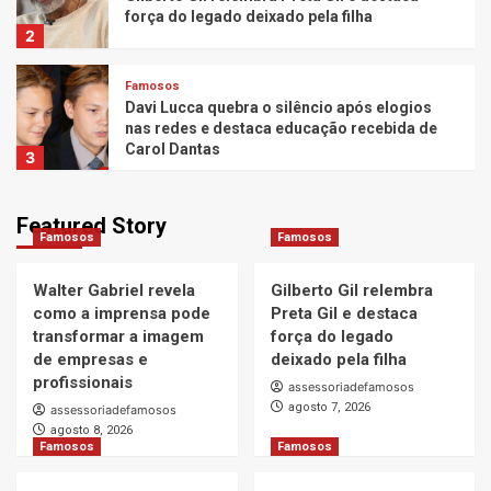
força do legado deixado pela filha
2
Famosos
Davi Lucca quebra o silêncio após elogios
nas redes e destaca educação recebida de
Carol Dantas
3
Famosos
Featured Story
Carol Nakamura deixa romance com
Famosos
Famosos
Hungria em aberto ao falar sobre vida
amorosa
4
Walter Gabriel revela
Gilberto Gil relembra
como a imprensa pode
Preta Gil e destaca
Famosos
transformar a imagem
força do legado
João Gomes ganha festa após aniversário
de empresas e
deixado pela filha
na Austrália, e Ary Mirelle revela detalhes
profissionais
assessoriadefamosos
da comemoração
5
agosto 7, 2026
assessoriadefamosos
agosto 8, 2026
Famosos
Famosos
Famosos
Stefany, ex-atriz mirim de “Carrossel”,