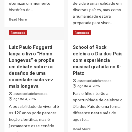
do
eternizar um momento
de vida é uma realidade em
Paulo
Instituto
histórico de...
diversos países, mas como
Neymar
a humanidade estará
Read
Read More
preparada para viver...
more
about
Read
Read More
Famosos
Famosos
Tihuana
more
homenageia
about
Mamonas
Luiz Paulo Foggetti
School of Rock
Livro
Assassinas
lança o livro “Homo
celebra o Dia dos Pais
“Homo
em
Longevus”,
Longevus” e propõe
com experiência
DVD
de
um debate sobre os
musical gratuita no K-
gravado
Luiz
desafios de uma
Platz
no
Paulo
sociedade cada vez
Capital
assessoriadefamosos
Foggetti,
mais longeva
Moto
agosto 4, 2026
já
Week
Pais e filhos terão a
está
assessoriadefamosos
à
agosto 4, 2026
oportunidade de celebrar o
venda
A possibilidade de viver até
Dia dos Pais de uma forma
na
os 120 anos pode parecer
diferente neste mês de
Amazon
ficção científica, mas é
agosto....
e
justamente esse cenário
propõe
Read
Read More