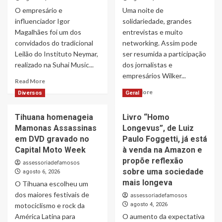
corpo
ajuda”
7
O empresário e
Uma noite de
e
reforça
influenciador Igor
solidariedade, grandes
a
Magalhães foi um dos
entrevistas e muito
prevenção
convidados do tradicional
networking. Assim pode
de
Leilão do Instituto Neymar,
ser resumida a participação
doenças
realizado na Suhai Music...
dos jornalistas e
empresários Wilker...
Read
Read More
more
Read
Read More
Diversos
Geral
about
more
Igor
about
Tihuana homenageia
Livro “Homo
Magalhães
Wilker
prestigia
Mamonas Assassinas
Longevus”, de Luiz
Manoel
leilão
Soares
em DVD gravado no
Paulo Foggetti, já está
de
e
Capital Moto Week
à venda na Amazon e
Neymar
Thiago
propõe reflexão
assessoriadefamosos
Jr.
Michelasi
sobre uma sociedade
agosto 6, 2026
em
fazem
mais longeva
O Tihuana escolheu um
noite
cobertura
de
dos maiores festivais de
exclusiva
assessoriadefamosos
solidariedade
do
motociclismo e rock da
agosto 4, 2026
em
Leilão
América Latina para
O aumento da expectativa
São