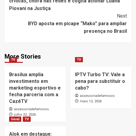
críticas, chora nas redes e cogita acionar Luana
Piovani na Justiça
Next
BYD aposta em picape “Mako” para ampliar
presença no Brasil
More Stories
TV
TV
Brasilux amplia
IPTV Turbo TV: Vale a
investimento em
pena para substituir o
marketing esportivo e
cabo?
fecha parceria com a
assessoriadefamosos
CazéTV
maio 12, 2026
assessoriadefamosos
julho 22, 2026
Geral
TV
Alok em destaque: