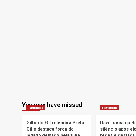
You may have missed
Famosos
Famosos
Gilberto Gil relembra Preta
Davi Lucca queb
Gil e destaca força do
silêncio após el
legado deixado pela filha
redes e destaca