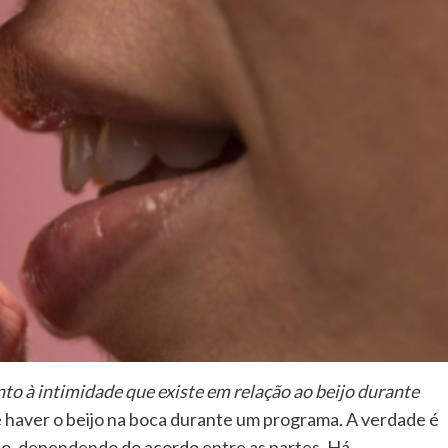
o à intimidade que existe em relação ao beijo durante
 haver o beijo na boca durante um programa. A verdade é
do, dependendo do acordo entre as partes. Há