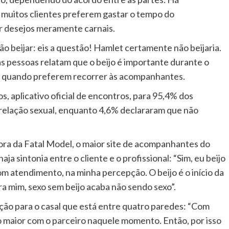
muitos clientes preferem gastar o tempo do
r desejos meramente carnais.
ão beijar: eis a questão! Hamlet certamente não beijaria.
 pessoas relatam que o beijo é importante durante o
mo quando preferem recorrer às acompanhantes.
, aplicativo oficial de encontros, para 95,4% dos
a relação sexual, enquanto 4,6% declararam que não
ra da Fatal Model, o maior site de acompanhantes do
aja sintonia entre o cliente e o profissional: “Sim, eu beijo
m atendimento, na minha percepção. O beijo é o início da
ra mim, sexo sem beijo acaba não sendo sexo”.
vação para o casal que está entre quatro paredes: “Com
ulo maior com o parceiro naquele momento. Então, por isso