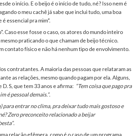
de o início. E o beijo é o início de tudo, né? Isso nem é
agando o meu cachê já sabe que inclui tudo, uma boa
e é essencial pra mim”.
. Caso esse fosse o caso, os atores do mundo inteiro
 mesmo praticando o que chamam de beijo técnico.
m contato físico e não há nenhum tipo de envolvimento.
dos contratantes. A maioria das pessoas que relataram as
urante as relações, mesmo quando pagam por ela. Alguns,
e D. S, que tem 33 anos e afirma:
“Tem coisa que pago pra
mim é pessoal demais.”
.
) para entrar no clima, pra deixar tudo mais gostoso e
né? Zero preconceito relacionado a beijar
besta”
.
 uma relação efêmera, como é o caso de um programa,