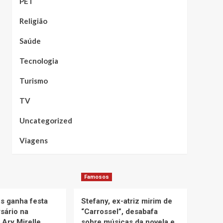
PET
Religião
Saúde
Tecnologia
Turismo
TV
Uncategorized
Viagens
Famosos
 ganha festa
Stefany, ex-atriz mirim de
sário na
“Carrossel”, desabafa
e Ary Mirelle
sobre músicas da novela e