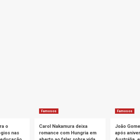
Famosos
Famosos
ra o
Carol Nakamura deixa
João Gomes
ogios nas
romance com Hungria em
após aniver
 educação
aberto ao falar sobre vida
Austrália, 