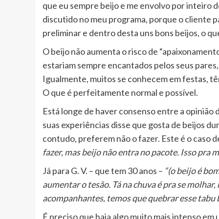
que eu sempre beijo e me envolvo por inteiro des
discutido no meu programa, porque o cliente p
preliminar e dentro desta uns bons beijos, o qu
O beijo não aumenta o risco de “apaixonamento”
estariam sempre encantados pelos seus pares,
Igualmente, muitos se conhecem em festas, tê
O que é perfeitamente normal e possível.
Está longe de haver consenso entre a opinião 
suas experiências disse que gosta de beijos d
contudo, preferem não o fazer. Este é o caso d
fazer, mas beijo não entra no pacote. Isso pra 
Já para G. V. – que tem 30 anos –
“(o beijo é bom
aumentar o tesão. Tá na chuva é pra se molhar, 
acompanhantes, temos que quebrar esse tabu 
É preciso que haja algo muito mais intenso em