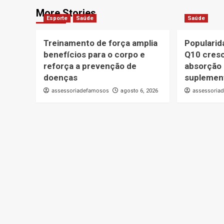
More Stories
Esporte
Saúde
Saúde
Treinamento de força amplia
Popularid
benefícios para o corpo e
Q10 cresc
reforça a prevenção de
absorção 
doenças
suplemen
assessoriadefamosos
assessoria
agosto 6, 2026