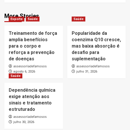
More Stories
Esporte
Saúde
Saúde
Treinamento de força
Popularidade da
amplia benefícios
coenzima Q10 cresce,
para o corpo e
mas baixa absorção é
reforça a prevenção
desafio para
de doenças
suplementação
assessoriadefamosos
assessoriadefamosos
agosto 6, 2026
julho 31, 2026
Saúde
Dependência química
exige atenção aos
sinais e tratamento
estruturado
assessoriadefamosos
julho 30, 2026