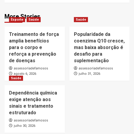
More Stories
Esporte
Saúde
Saúde
Treinamento de força
Popularidade da
amplia benefícios
coenzima Q10 cresce,
para o corpo e
mas baixa absorção é
reforça a prevenção
desafio para
de doenças
suplementação
assessoriadefamosos
assessoriadefamosos
agosto 6, 2026
julho 31, 2026
Saúde
Dependência química
exige atenção aos
sinais e tratamento
estruturado
assessoriadefamosos
julho 30, 2026