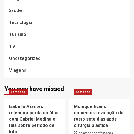
Saúde
Tecnologia
Turismo
TV
Uncategorized
Viagens
You may have missed
Famosos
Famosos
Isabella Arantes
Monique Evans
relembra perda do filho
comemora evolução do
com Gabriel Medina e
rosto sete dias após
fala sobre período de
cirurgia plástica
luto
assessoriadefamosos