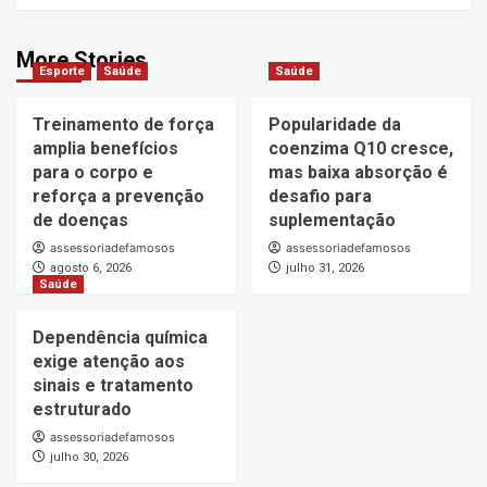
More Stories
Esporte
Saúde
Saúde
Treinamento de força
Popularidade da
amplia benefícios
coenzima Q10 cresce,
para o corpo e
mas baixa absorção é
reforça a prevenção
desafio para
de doenças
suplementação
assessoriadefamosos
assessoriadefamosos
agosto 6, 2026
julho 31, 2026
Saúde
Dependência química
exige atenção aos
sinais e tratamento
estruturado
assessoriadefamosos
julho 30, 2026