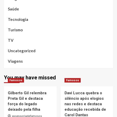
Saúde
Tecnologia
Turismo
TV
Uncategorized
Viagens
You may have missed
Famosos
Famosos
Gilberto Gil relembra
Davi Lucca quebra o
Preta Gil e destaca
silêncio após elogios
força do legado
nas redes e destaca
deixado pela filha
educação recebida de
Carol Dantas
assessoriadefamosos