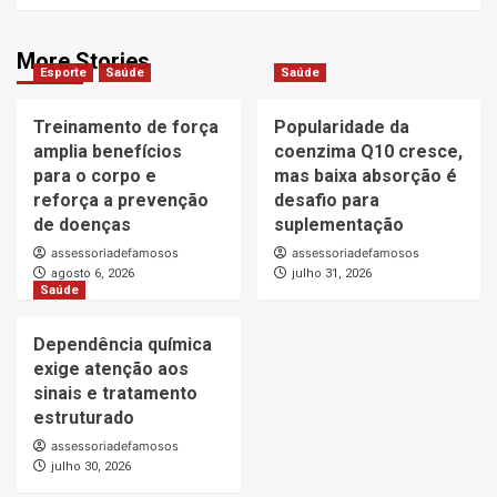
More Stories
Esporte
Saúde
Saúde
Treinamento de força
Popularidade da
amplia benefícios
coenzima Q10 cresce,
para o corpo e
mas baixa absorção é
reforça a prevenção
desafio para
de doenças
suplementação
assessoriadefamosos
assessoriadefamosos
agosto 6, 2026
julho 31, 2026
Saúde
Dependência química
exige atenção aos
sinais e tratamento
estruturado
assessoriadefamosos
julho 30, 2026