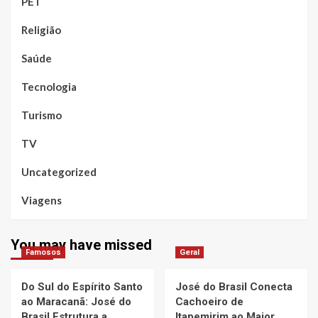
PET
Religião
Saúde
Tecnologia
Turismo
TV
Uncategorized
Viagens
You may have missed
Famosos
Geral
Do Sul do Espírito Santo
José do Brasil Conecta
ao Maracanã: José do
Cachoeiro de
Brasil Estrutura a
Itapemirim ao Maior