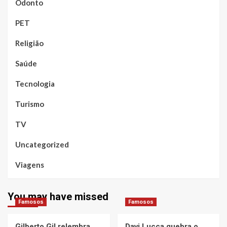
Odonto
PET
Religião
Saúde
Tecnologia
Turismo
TV
Uncategorized
Viagens
You may have missed
Famosos
Famosos
Gilberto Gil relembra
Davi Lucca quebra o