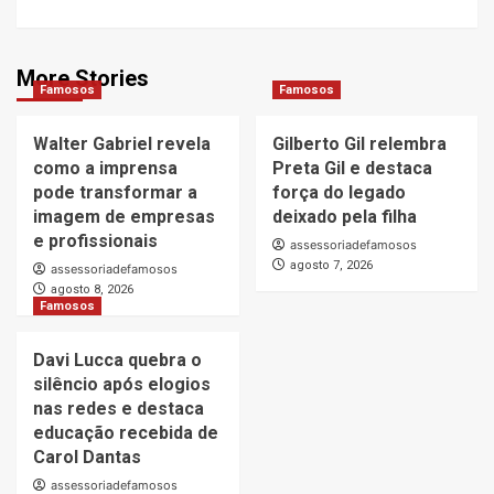
More Stories
Famosos
Famosos
Walter Gabriel revela
Gilberto Gil relembra
como a imprensa
Preta Gil e destaca
pode transformar a
força do legado
imagem de empresas
deixado pela filha
e profissionais
assessoriadefamosos
agosto 7, 2026
assessoriadefamosos
agosto 8, 2026
Famosos
Davi Lucca quebra o
silêncio após elogios
nas redes e destaca
educação recebida de
Carol Dantas
assessoriadefamosos