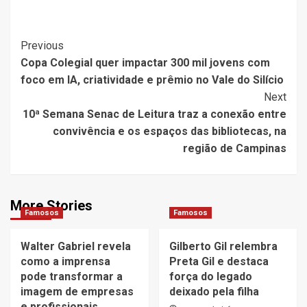
Post
Previous
Copa Colegial quer impactar 300 mil jovens com
Navigation
foco em IA, criatividade e prêmio no Vale do Silício
Next
10ª Semana Senac de Leitura traz a conexão entre
convivência e os espaços das bibliotecas, na
região de Campinas
More Stories
Famosos
Famosos
Walter Gabriel revela
Gilberto Gil relembra
como a imprensa
Preta Gil e destaca
pode transformar a
força do legado
imagem de empresas
deixado pela filha
e profissionais