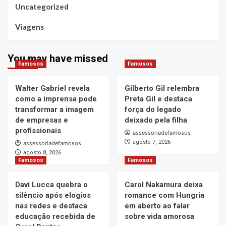
Uncategorized
Viagens
You may have missed
Famosos
Famosos
Walter Gabriel revela
Gilberto Gil relembra
como a imprensa pode
Preta Gil e destaca
transformar a imagem
força do legado
de empresas e
deixado pela filha
profissionais
assessoriadefamosos
agosto 7, 2026
assessoriadefamosos
agosto 8, 2026
Famosos
Famosos
Davi Lucca quebra o
Carol Nakamura deixa
silêncio após elogios
romance com Hungria
nas redes e destaca
em aberto ao falar
educação recebida de
sobre vida amorosa