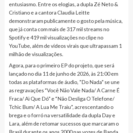
entusiasmo. Entre os elogias, a dupla Zé Neto &
Cristiano e a cantora Claudia Leitte
demonstraram publicamente o gosto pela música,
que já conta com mais de 317 mil streams no
Spotify e 419 mil visualizações no clipe no
YouTube, além de vídeos virais que ultrapassam 1
milhão de visualizações.
Agora, para o primeiro EP do projeto, que será
lançado no dia 11 de junho de 2026, às 21:00 em
todas as plataformas de áudio, ”Do Nada” se une
as regravações “Você Não Vale Nada/ A Carne É
Fraca/ Ai Que Dó” e “Não Desliga O Telefone/
Tchic Bum/ A Lua Me Traiu”, acrescentando o
brega e o forró na versatilidade da dupla Day e
Lara, além de retomar sucessos que marcaram o
Brasil durante os anos 2000 nas vozes de Banda