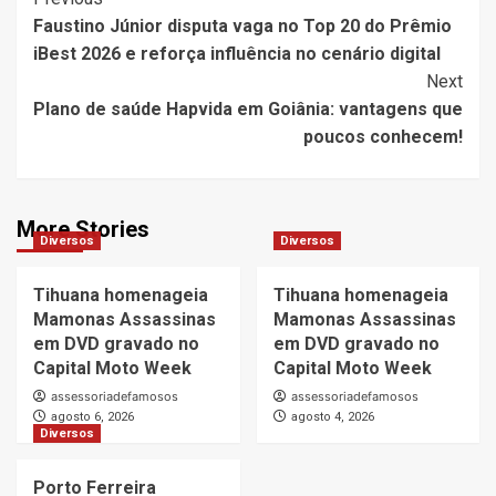
Post
Faustino Júnior disputa vaga no Top 20 do Prêmio
Navigation
iBest 2026 e reforça influência no cenário digital
Next
Plano de saúde Hapvida em Goiânia: vantagens que
poucos conhecem!
More Stories
Diversos
Diversos
Tihuana homenageia
Tihuana homenageia
Mamonas Assassinas
Mamonas Assassinas
em DVD gravado no
em DVD gravado no
Capital Moto Week
Capital Moto Week
assessoriadefamosos
assessoriadefamosos
agosto 6, 2026
agosto 4, 2026
Diversos
Porto Ferreira