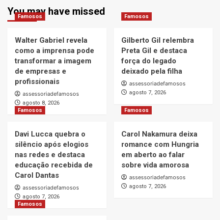
You may have missed
Famosos
Famosos
Walter Gabriel revela
Gilberto Gil relembra
como a imprensa pode
Preta Gil e destaca
transformar a imagem
força do legado
de empresas e
deixado pela filha
profissionais
assessoriadefamosos
agosto 7, 2026
assessoriadefamosos
agosto 8, 2026
Famosos
Famosos
Davi Lucca quebra o
Carol Nakamura deixa
silêncio após elogios
romance com Hungria
nas redes e destaca
em aberto ao falar
educação recebida de
sobre vida amorosa
Carol Dantas
assessoriadefamosos
agosto 7, 2026
assessoriadefamosos
agosto 7, 2026
Famosos