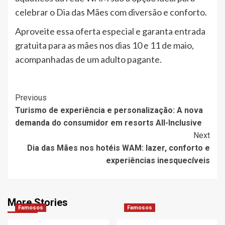
celebrar o Dia das Mães com diversão e conforto.
Aproveite essa oferta especial e garanta entrada
gratuita para as mães nos dias 10 e 11 de maio,
acompanhadas de um adulto pagante.
Post
Previous
Turismo de experiência e personalização: A nova
Navigation
demanda do consumidor em resorts All-Inclusive
Next
Dia das Mães nos hotéis WAM: lazer, conforto e
experiências inesquecíveis
More Stories
Famosos
Famosos