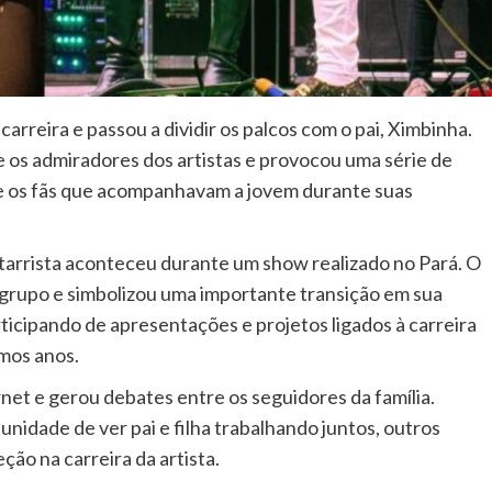
rreira e passou a dividir os palcos com o pai, Ximbinha.
 os admiradores dos artistas e provocou uma série de
re os fãs que acompanhavam a jovem durante suas
itarrista aconteceu durante um show realizado no Pará. O
grupo e simbolizou uma importante transição em sua
articipando de apresentações e projetos ligados à carreira
imos anos.
net e gerou debates entre os seguidores da família.
idade de ver pai e filha trabalhando juntos, outros
o na carreira da artista.