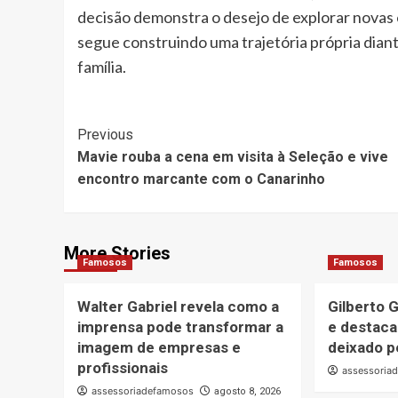
decisão demonstra o desejo de explorar novas 
segue construindo uma trajetória própria diant
família.
Post
Previous
Mavie rouba a cena em visita à Seleção e vive
Navigation
encontro marcante com o Canarinho
More Stories
Famosos
Famosos
Walter Gabriel revela como a
Gilberto G
imprensa pode transformar a
e destaca
imagem de empresas e
deixado pe
profissionais
assessoria
assessoriadefamosos
agosto 8, 2026