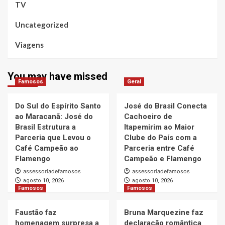
TV
Uncategorized
Viagens
You may have missed
Famosos
Geral
Do Sul do Espírito Santo
José do Brasil Conecta
ao Maracanã: José do
Cachoeiro de
Brasil Estrutura a
Itapemirim ao Maior
Parceria que Levou o
Clube do País com a
Café Campeão ao
Parceria entre Café
Flamengo
Campeão e Flamengo
assessoriadefamosos
assessoriadefamosos
agosto 10, 2026
agosto 10, 2026
Famosos
Famosos
Faustão faz
Bruna Marquezine faz
homenagem surpresa a
declaração romântica