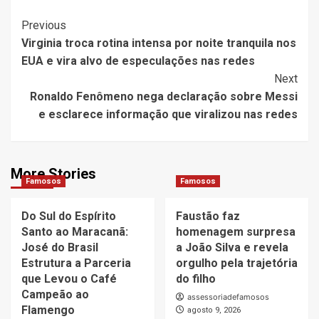
Post
Previous
Virginia troca rotina intensa por noite tranquila nos
Navigation
EUA e vira alvo de especulações nas redes
Next
Ronaldo Fenômeno nega declaração sobre Messi
e esclarece informação que viralizou nas redes
More Stories
Famosos
Famosos
Do Sul do Espírito
Faustão faz
Santo ao Maracanã:
homenagem surpresa
José do Brasil
a João Silva e revela
Estrutura a Parceria
orgulho pela trajetória
que Levou o Café
do filho
Campeão ao
assessoriadefamosos
Flamengo
agosto 9, 2026