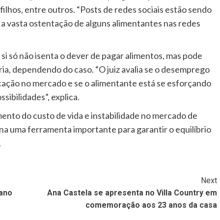
ilhos, entre outros. “Posts de redes sociais estão sendo
a a vasta ostentação de alguns alimentantes nas redes
si só não isenta o dever de pagar alimentos, mas pode
ria, dependendo do caso. “O juiz avalia se o desemprego
locação no mercado e se o alimentante está se esforçando
ibilidades”, explica.
nto do custo de vida e instabilidade no mercado de
rna uma ferramenta importante para garantir o equilíbrio
.
Next
iano
Ana Castela se apresenta no Villa Country em
comemoração aos 23 anos da casa