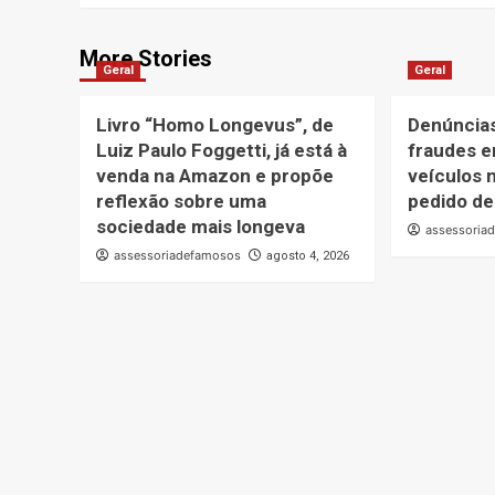
More Stories
Geral
Geral
Livro “Homo Longevus”, de
Denúncias
Luiz Paulo Foggetti, já está à
fraudes e
venda na Amazon e propõe
veículos 
reflexão sobre uma
pedido de
sociedade mais longeva
assessoria
assessoriadefamosos
agosto 4, 2026