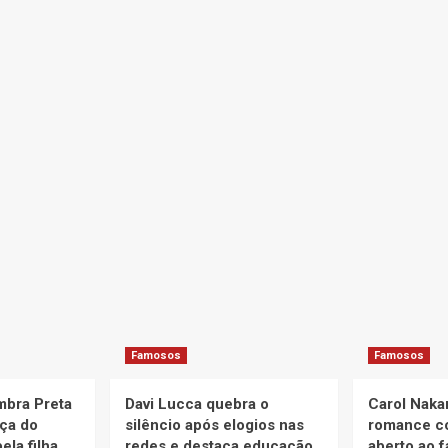
Famosos
Famosos
embra Preta
Davi Lucca quebra o
Carol Naka
rça do
silêncio após elogios nas
romance c
ela filha
redes e destaca educação
aberto ao f