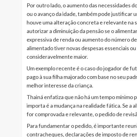
Por outro lado, o aumento das necessidades do
ou o avanço da idade, também pode justificar 
houve uma alteração concreta e relevante na si
autorizar a diminuição da pensão se o alimen
expressiva de renda ou aumento do número de
alimentado tiver novas despesas essenciais ou
consideravelmente maior.
Um exemplo recente é o caso do jogador de fute
pago à sua filha majorado com base no seu padr
melhor interesse da criança.
Thainá enfatiza que não há um tempo mínimo pre
importa é a mudança na realidade fática. Se a 
for comprovada e relevante, o pedido de revisã
Para fundamentar o pedido, é importante reu
contracheques, declarações de imposto de re