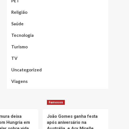
PET
Religião
Saúde
Tecnologia
Turismo
TV
Uncategorized
Viagens
Famosos
mura deixa
João Gomes ganha festa
om Hungria em
após aniversário na
alar sobre vida
Austrália, e Ary Mirelle