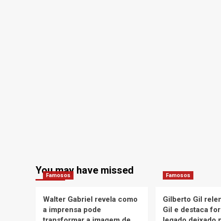
You may have missed
Famosos
Famosos
Walter Gabriel revela como
Gilberto Gil rel
a imprensa pode
Gil e destaca fo
transformar a imagem de
legado deixado p