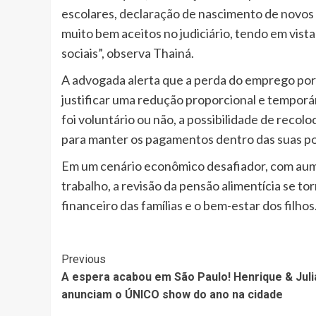
escolares, declaração de nascimento de novos f
muito bem aceitos no judiciário, tendo em vist
sociais”, observa Thainá.
A advogada alerta que a perda do emprego por 
justificar uma redução proporcional e temporá
foi voluntário ou não, a possibilidade de reco
para manter os pagamentos dentro das suas poss
Em um cenário econômico desafiador, com aume
trabalho, a revisão da pensão alimentícia se to
financeiro das famílias e o bem-estar dos filhos
Post
Previous
A espera acabou em São Paulo! Henrique & Jul
Navigation
anunciam o ÚNICO show do ano na cidade