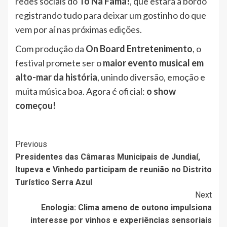
redes sociais do
Tô Na Fama!
, que estará a bordo
registrando tudo para deixar um gostinho do que
vem por aí nas próximas edições.
Com produção da
On Board Entretenimento
, o
festival promete ser o
maior evento musical em
alto-mar da história
, unindo diversão, emoção e
muita música boa. Agora é oficial:
o show
começou!
Post
Previous
Presidentes das Câmaras Municipais de Jundiaí,
Navigation
Itupeva e Vinhedo participam de reunião no Distrito
Turístico Serra Azul
Next
Enologia: Clima ameno de outono impulsiona
interesse por vinhos e experiências sensoriais