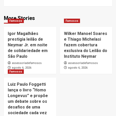
More Stories
Famosos
Famosos
Igor Magalhães
Wilker Manoel Soares
prestigia leilão de
e Thiago Michelasi
Neymar Jr. em noite
fazem cobertura
de solidariedade em
exclusiva do Leilão do
São Paulo
Instituto Neymar
assessoriadefamosos
assessoriadefamosos
agosto 6, 2026
agosto 6, 2026
Famosos
Luiz Paulo Foggetti
lança o livro “Homo
Longevus” e propõe
um debate sobre os
desafios de uma
sociedade cada vez