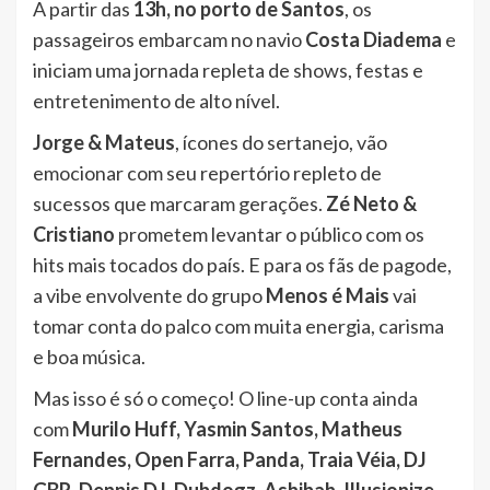
A partir das
13h, no porto de Santos
, os
passageiros embarcam no navio
Costa Diadema
e
iniciam uma jornada repleta de shows, festas e
entretenimento de alto nível.
Jorge & Mateus
, ícones do sertanejo, vão
emocionar com seu repertório repleto de
sucessos que marcaram gerações.
Zé Neto &
Cristiano
prometem levantar o público com os
hits mais tocados do país. E para os fãs de pagode,
a vibe envolvente do grupo
Menos é Mais
vai
tomar conta do palco com muita energia, carisma
e boa música.
Mas isso é só o começo! O line-up conta ainda
com
Murilo Huff, Yasmin Santos, Matheus
Fernandes, Open Farra, Panda, Traia Véia, DJ