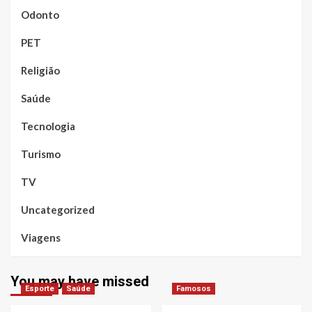
Odonto
PET
Religião
Saúde
Tecnologia
Turismo
TV
Uncategorized
Viagens
You may have missed
Esporte
Saúde
Famosos