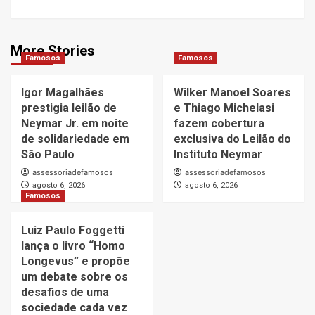
More Stories
Famosos
Famosos
Igor Magalhães
Wilker Manoel Soares
prestigia leilão de
e Thiago Michelasi
Neymar Jr. em noite
fazem cobertura
de solidariedade em
exclusiva do Leilão do
São Paulo
Instituto Neymar
assessoriadefamosos
assessoriadefamosos
agosto 6, 2026
agosto 6, 2026
Famosos
Luiz Paulo Foggetti
lança o livro “Homo
Longevus” e propõe
um debate sobre os
desafios de uma
sociedade cada vez