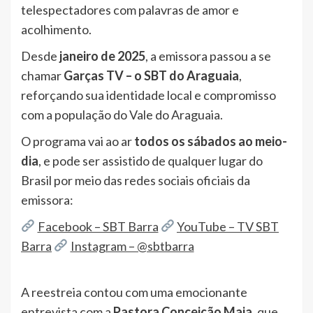
telespectadores com palavras de amor e
acolhimento.
Desde
janeiro de 2025
, a emissora passou a se
chamar
Garças TV – o SBT do Araguaia
,
reforçando sua identidade local e compromisso
com a população do Vale do Araguaia.
O programa vai ao ar
todos os sábados ao meio-
dia
, e pode ser assistido de qualquer lugar do
Brasil por meio das redes sociais oficiais da
emissora:
Facebook – SBT Barra
YouTube – TV SBT
Barra
Instagram – @sbtbarra
A reestreia contou com uma emocionante
entrevista com a
Pastora Conceição Maia
, que