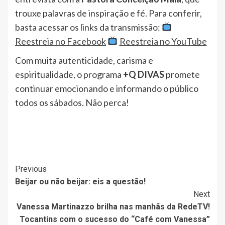
trouxe palavras de inspiração e fé. Para conferir,
basta acessar os links da transmissão:
Reestreia no Facebook
Reestreia no YouTube
Com muita autenticidade, carisma e
espiritualidade, o programa
+Q DIVAS
promete
continuar emocionando e informando o público
todos os sábados. Não perca!
Post
Previous
Beijar ou não beijar: eis a questão!
Navigation
Next
Vanessa Martinazzo brilha nas manhãs da RedeTV!
Tocantins com o sucesso do “Café com Vanessa”