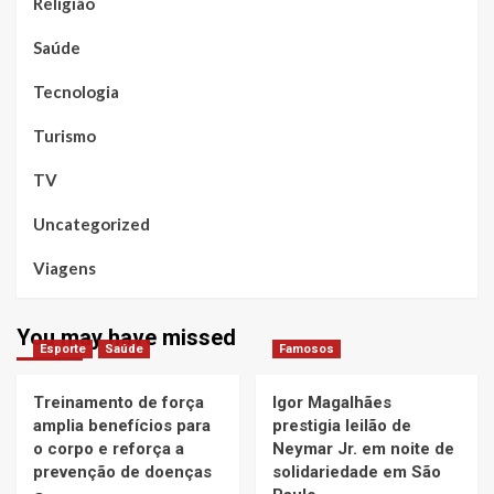
Religião
Saúde
Tecnologia
Turismo
TV
Uncategorized
Viagens
You may have missed
Esporte
Saúde
Famosos
Treinamento de força
Igor Magalhães
amplia benefícios para
prestigia leilão de
o corpo e reforça a
Neymar Jr. em noite de
prevenção de doenças
solidariedade em São