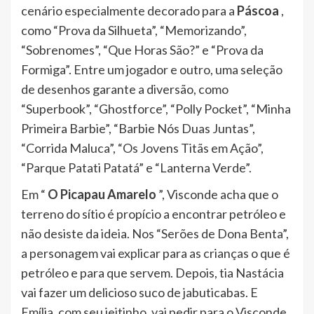
cenário especialmente decorado para a
Páscoa
,
como “Prova da Silhueta”, “Memorizando”,
“Sobrenomes”, “Que Horas São?” e “Prova da
Formiga”. Entre um jogador e outro, uma seleção
de desenhos garante a diversão, como
“Superbook”, “Ghostforce”, “Polly Pocket”, “Minha
Primeira Barbie”, “Barbie Nós Duas Juntas”,
“Corrida Maluca”, “Os Jovens Titãs em Ação”,
“Parque Patati Patatá” e “Lanterna Verde”.
Em “
O Picapau Amarelo
”, Visconde acha que o
terreno do sítio é propício a encontrar petróleo e
não desiste da ideia. Nos “Serões de Dona Benta”,
a personagem vai explicar para as crianças o que é
petróleo e para que servem. Depois, tia Nastácia
vai fazer um delicioso suco de jabuticabas. E
Emília, com seu jeitinho, vai pedir para o Visconde