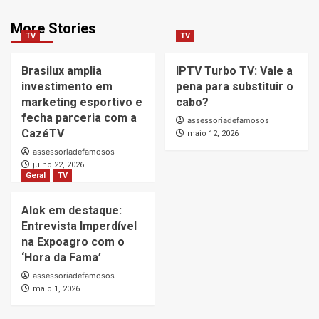
More Stories
TV
TV
Brasilux amplia
IPTV Turbo TV: Vale a
investimento em
pena para substituir o
marketing esportivo e
cabo?
fecha parceria com a
assessoriadefamosos
CazéTV
maio 12, 2026
assessoriadefamosos
julho 22, 2026
Geral
TV
Alok em destaque:
Entrevista Imperdível
na Expoagro com o
‘Hora da Fama’
assessoriadefamosos
maio 1, 2026