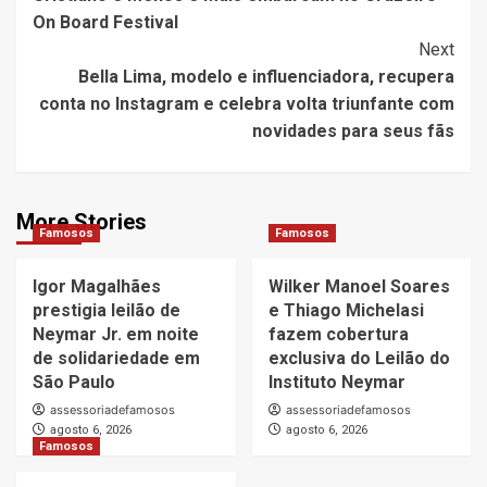
On Board Festival
Next
Bella Lima, modelo e influenciadora, recupera
conta no Instagram e celebra volta triunfante com
novidades para seus fãs
More Stories
Famosos
Famosos
Igor Magalhães
Wilker Manoel Soares
prestigia leilão de
e Thiago Michelasi
Neymar Jr. em noite
fazem cobertura
de solidariedade em
exclusiva do Leilão do
São Paulo
Instituto Neymar
assessoriadefamosos
assessoriadefamosos
agosto 6, 2026
agosto 6, 2026
Famosos