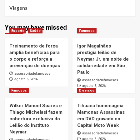
Viagens
You may have missed
Esporte
Saúde
Famosos
Treinamento de força
Igor Magalhães
amplia benefícios para
prestigia leilão de
o corpo e reforça a
Neymar Jr. em noite de
prevenção de doenças
solidariedade em São
Paulo
assessoriadefamosos
agosto 6, 2026
assessoriadefamosos
agosto 6, 2026
Famosos
Diversos
Wilker Manoel Soares e
Tihuana homenageia
Thiago Michelasi fazem
Mamonas Assassinas
cobertura exclusiva do
em DVD gravado no
Leilão do Instituto
Capital Moto Week
Neymar
assessoriadefamosos
agosto 6, 2026
assessoriadefamosos