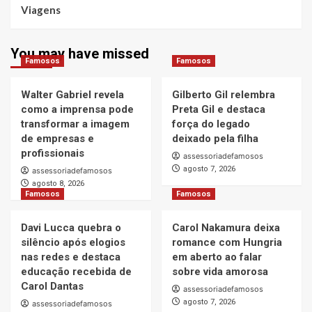
Viagens
You may have missed
Famosos
Famosos
Walter Gabriel revela
Gilberto Gil relembra
como a imprensa pode
Preta Gil e destaca
transformar a imagem
força do legado
de empresas e
deixado pela filha
profissionais
assessoriadefamosos
agosto 7, 2026
assessoriadefamosos
agosto 8, 2026
Famosos
Famosos
Davi Lucca quebra o
Carol Nakamura deixa
silêncio após elogios
romance com Hungria
nas redes e destaca
em aberto ao falar
educação recebida de
sobre vida amorosa
Carol Dantas
assessoriadefamosos
agosto 7, 2026
assessoriadefamosos