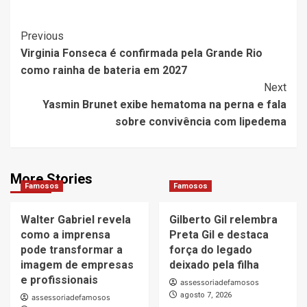
Post
Previous
Virginia Fonseca é confirmada pela Grande Rio
Navigation
como rainha de bateria em 2027
Next
Yasmin Brunet exibe hematoma na perna e fala
sobre convivência com lipedema
More Stories
Famosos
Famosos
Walter Gabriel revela
Gilberto Gil relembra
como a imprensa
Preta Gil e destaca
pode transformar a
força do legado
imagem de empresas
deixado pela filha
e profissionais
assessoriadefamosos
agosto 7, 2026
assessoriadefamosos