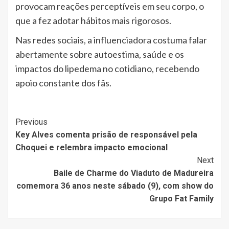
provocam reações perceptíveis em seu corpo, o
que a fez adotar hábitos mais rigorosos.
Nas redes sociais, a influenciadora costuma falar
abertamente sobre autoestima, saúde e os
impactos do lipedema no cotidiano, recebendo
apoio constante dos fãs.
Post
Previous
Key Alves comenta prisão de responsável pela
Navigation
Choquei e relembra impacto emocional
Next
Baile de Charme do Viaduto de Madureira
comemora 36 anos neste sábado (9), com show do
Grupo Fat Family