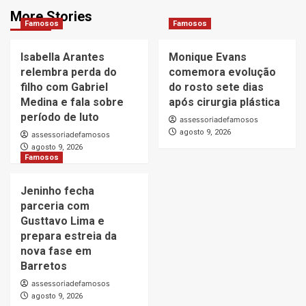
More Stories
Famosos
Famosos
Isabella Arantes
Monique Evans
relembra perda do
comemora evolução
filho com Gabriel
do rosto sete dias
Medina e fala sobre
após cirurgia plástica
período de luto
assessoriadefamosos
agosto 9, 2026
assessoriadefamosos
agosto 9, 2026
Famosos
Jeninho fecha
parceria com
Gusttavo Lima e
prepara estreia da
nova fase em
Barretos
assessoriadefamosos
agosto 9, 2026